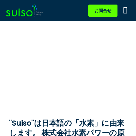
お問合せ
製品情報
会社案内
ニュ
採用
会社概要
Suiso® Power: Driving Purity
"Suiso"は日本語の「水素」に由来
します。 株式会社水素パワーの原