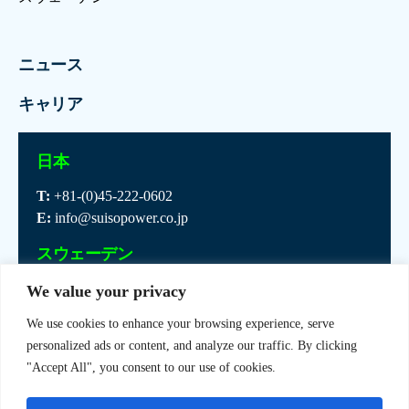
ニュース
キャリア
日本
T:
+81-(0)45-222-0602
E:
info@suisopower.co.jp
スウェーデン
T:
+46-(0)10-55 00 500
We value your privacy
E:
info@jungner.se
We use cookies to enhance your browsing experience, serve
personalized ads or content, and analyze our traffic. By clicking
"Accept All", you consent to our use of cookies.