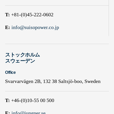
T:
+81-(0)45-222-0602
E:
info@suisopower.co.jp
ストックホルム
スウェーデン
Office
Svarvarvägen 2B, 132 38 Saltsjö-boo, Sweden
T:
+46-(0)10-55 00 500
E:
info@jungner.se